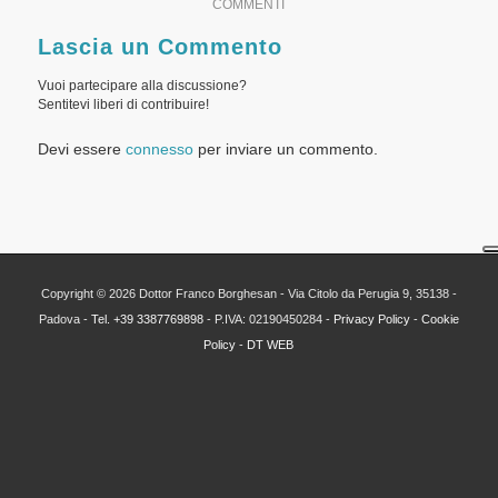
COMMENTI
Lascia un Commento
Vuoi partecipare alla discussione?
Sentitevi liberi di contribuire!
Devi essere
connesso
per inviare un commento.
Copyright ©
2026 Dottor Franco Borghesan - Via Citolo da Perugia 9, 35138 -
Padova -
Tel. +39 3387769898
- P.IVA: 02190450284 -
Privacy Policy
-
Cookie
Policy
-
DT WEB