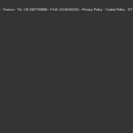
8 - Padova -
Tel. +39 3387769898
- P.IVA: 02190450284 -
Privacy Policy
-
Cookie Policy
-
DT