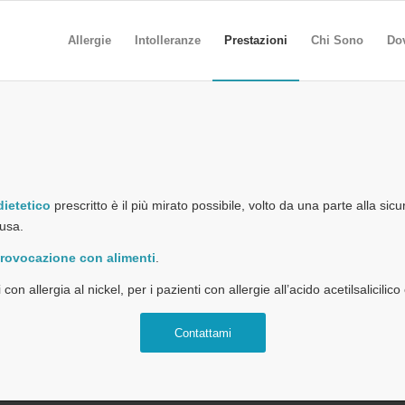
Allergie
Intolleranze
Prestazioni
Chi Sono
Do
dietetico
prescritto è il più mirato possibile, volto da una parte alla sicu
ausa.
provocazione con alimenti
.
i con allergia al nickel, per i pazienti con allergie all’acido acetilsalicilic
Contattami