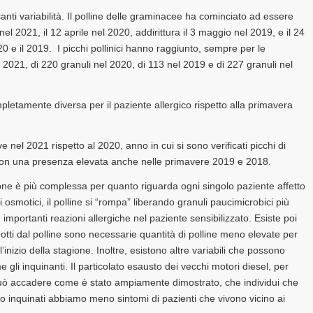
santi variabilità. Il polline delle graminacee ha cominciato ad essere
 nel 2021, il 12 aprile nel 2020, addirittura il 3 maggio nel 2019, e il 24
020 e il 2019. I picchi pollinici hanno raggiunto, sempre per le
 2021, di 220 granuli nel 2020, di 113 nel 2019 e di 227 granuli nel
etamente diversa per il paziente allergico rispetto alla primavera
ve nel 2021 rispetto al 2020, anno in cui si sono verificati picchi di
, con una presenza elevata anche nelle primavere 2019 e 2018.
one è più complessa per quanto riguarda ogni singolo paziente affetto
tti osmotici, il polline si “rompa” liberando granuli paucimicrobici più
are importanti reazioni allergiche nel paziente sensibilizzato. Esiste poi
dotti dal polline sono necessarie quantità di polline meno elevate per
’inizio della stagione. Inoltre, esistono altre variabili che possono
e gli inquinanti. Il particolato esausto dei vecchi motori diesel, per
 può accadere come è stato ampiamente dimostrato, che individui che
o inquinati abbiamo meno sintomi di pazienti che vivono vicino ai