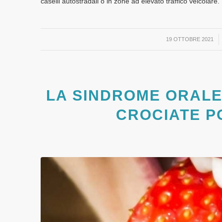
caselli autostradali o in zone ad elevato traffico veicolare.
/
19 OTTOBRE 2021
LA SINDROME ORALE
CROCIATE P