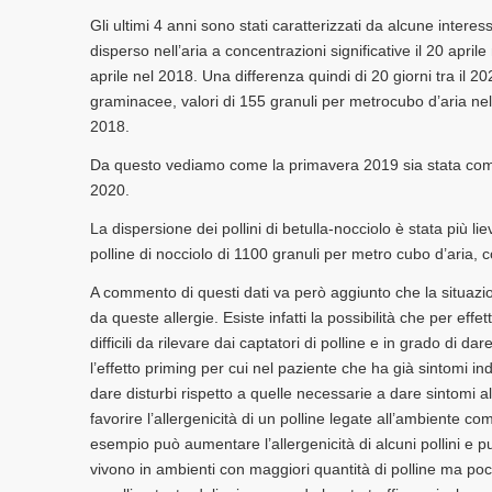
Gli ultimi 4 anni sono stati caratterizzati da alcune interes
disperso nell’aria a concentrazioni significative il 20 aprile
aprile nel 2018. Una differenza quindi di 20 giorni tra il 2
graminacee, valori di 155 granuli per metrocubo d’aria nel
2018.
Da questo vediamo come la primavera 2019 sia stata compl
2020.
La dispersione dei pollini di betulla-nocciolo è stata più lie
polline di nocciolo di 1100 granuli per metro cubo d’aria
A commento di questi dati va però aggiunto che la situazi
da queste allergie. Esiste infatti la possibilità che per effe
difficili da rilevare dai captatori di polline e in grado di d
l’effetto priming per cui nel paziente che ha già sintomi in
dare disturbi rispetto a quelle necessarie a dare sintomi all
favorire l’allergenicità di un polline legate all’ambiente com
esempio può aumentare l’allergenicità di alcuni pollini e
vivono in ambienti con maggiori quantità di polline ma poc