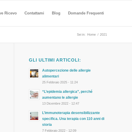
ve Ricevo
Contattami
Blog
Domande Frequenti
Sei in:
Home
/
2021
GLI ULTIMI ARTICOLI:
Autopercezione delle allergie
alimentari
25 Febbraio 2025 - 11:24
“L’epidemia allergica”, perché
aumentano le allergie
13 Dicembre 2022 - 12:47
L’immunoterapia desensibilizzante
specifica. Una terapia con 110 anni di
storia
7 Febbraio 2022 - 12:09