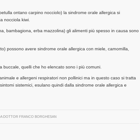
(betulla ontano carpino nocciolo) la sindrome orale allergica si
a nocciola kiwi.
migna, bambagiona, erba mazzolina) gli alimenti più spesso in causa sono
tutto) possono avere sindrome orale allergica con miele, camomilla,
ia buccale, quelli che ho elencato sono i più comuni.
animale e allergeni respiratori non pollinici ma in questo caso si tratta
 sintomi sistemici, esulano quindi dalla sindrome orale allergica e
DA
DOTTOR FRANCO BORGHESAN