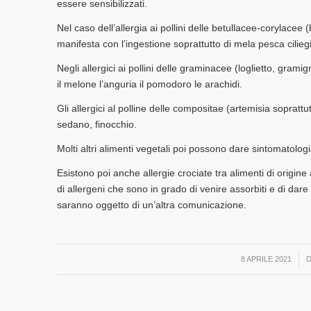
essere sensibilizzati.
Nel caso dell’allergia ai pollini delle betullacee-corylacee 
manifesta con l’ingestione soprattutto di mela pesca ciliegi
Negli allergici ai pollini delle graminacee (loglietto, gra
il melone l’anguria il pomodoro le arachidi.
Gli allergici al polline delle compositae (artemisia soprat
sedano, finocchio.
Molti altri alimenti vegetali poi possono dare sintomatolog
Esistono poi anche allergie crociate tra alimenti di origine 
di allergeni che sono in grado di venire assorbiti e di dare
saranno oggetto di un’altra comunicazione.
/
8 APRILE 2021