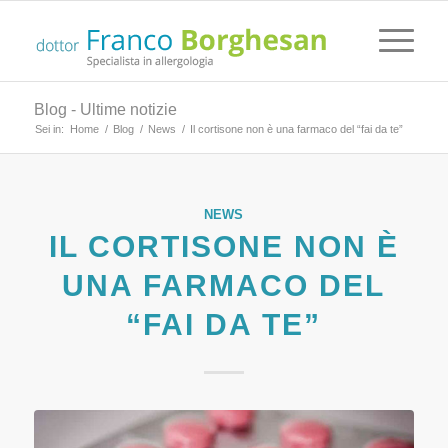
Blog - Ultime notizie
Sei in:
Home
/
Blog
/
News
/
Il cortisone non è una farmaco del “fai da te”
NEWS
IL CORTISONE NON È
UNA FARMACO DEL
“FAI DA TE”