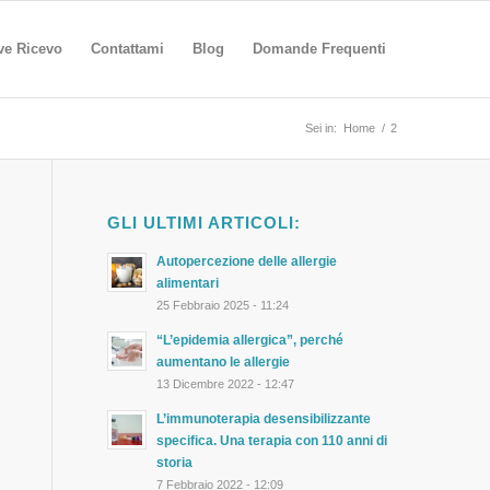
ve Ricevo
Contattami
Blog
Domande Frequenti
Sei in:
Home
/
2
GLI ULTIMI ARTICOLI:
Autopercezione delle allergie
alimentari
25 Febbraio 2025 - 11:24
“L’epidemia allergica”, perché
aumentano le allergie
13 Dicembre 2022 - 12:47
L’immunoterapia desensibilizzante
specifica. Una terapia con 110 anni di
storia
7 Febbraio 2022 - 12:09